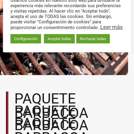
Usamos cookies en nuestro sitio web para brindarle la
experiencia más relevante recordando sus preferencias
y visitas repetidas. Al hacer clic en "Aceptar todo",
acepta el uso de TODAS las cookies. Sin embargo,
puede visitar "Configuración de cookies" para
Leer más
proporcionar un consentimiento controlado.
Configuración
Aceptar todas
Rechazar todas
PAQUETE
PAQUETE
BARBACOA
PAQUETE
BARBACOA