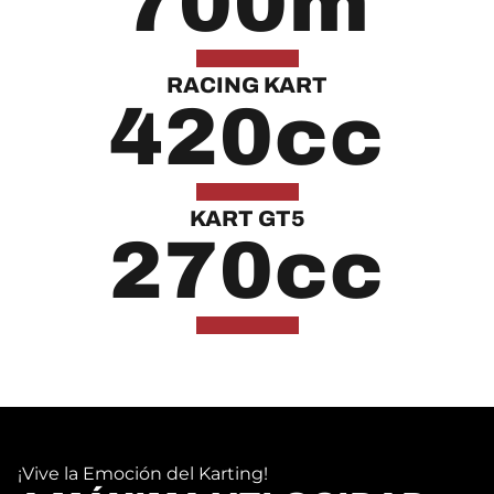
700
m
RACING KART
420
cc
KART GT5
270
cc
¡Vive la Emoción del Karting!