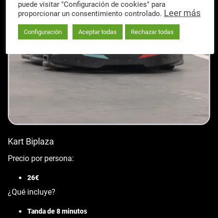
puede visitar "Configuración de cookies" para
Leer más
proporcionar un consentimiento controlado.
Configuración
Aceptar todas
Rechazar todas
Kart Biplaza
Precio por persona:
26€
¿Qué incluye?
Tanda de 8 minutos