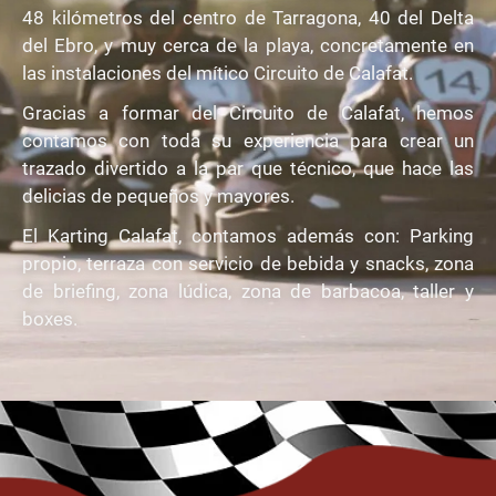
48 kilómetros del centro de Tarragona, 40 del Delta
del Ebro, y muy cerca de la playa, concretamente en
las instalaciones del mítico Circuito de Calafat.
Gracias a formar del Circuito de Calafat, hemos
contamos con toda su experiencia para crear un
trazado divertido a la par que técnico, que hace las
delicias de pequeños y mayores.
El Karting Calafat, contamos además con: Parking
propio, terraza con servicio de bebida y snacks, zona
de briefing, zona lúdica, zona de barbacoa, taller y
boxes.