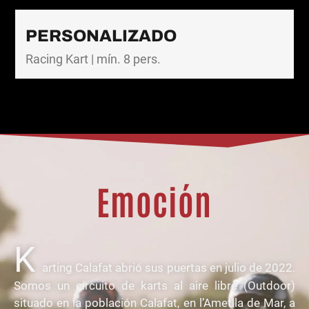
PERSONALIZADO
Racing Kart | mín. 8 pers.
Adrenalina
K
arting Calafat abrió sus puertas en julio de 2022.
Somos un circuito de karts al aire libre (Outdoor)
situado en la población Calafat, en l’Ametlla de Mar, a