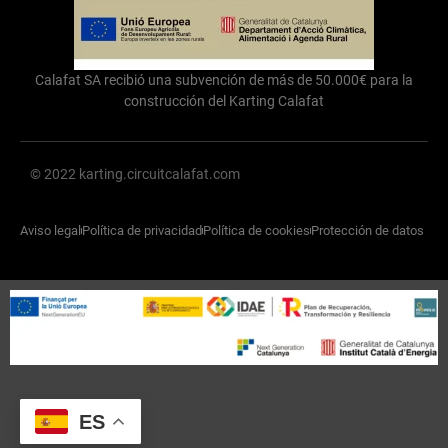
Calafat SA recibió una subvención de más de 50.000€ para la
construcción del Karting Calafat
© 2022 karting.circuitcalafat.com
Aviso legal
Política de privacidad
Política de cookies
Protección de datos
ES