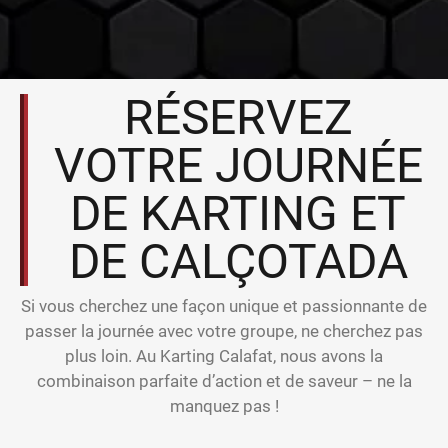
RÉSERVEZ
VOTRE JOURNÉE
DE KARTING ET
DE CALÇOTADA
Si vous cherchez une façon unique et passionnante de
passer la journée avec votre groupe, ne cherchez pas
plus loin. Au Karting Calafat, nous avons la
combinaison parfaite d’action et de saveur – ne la
manquez pas !