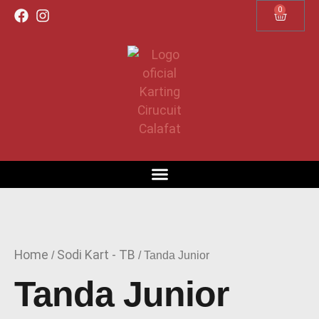
0
REGÍSTRATE SIN ESPERAS
Home
Sodi Kart - TB
/
/ Tanda Junior
Tanda Junior