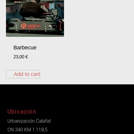
Barbecue
23,00
€
Add to cart
Ubicación
Urbanización Calafat
CN 340 KM 1.118,5