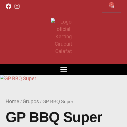
0
REGÍSTRATE SIN ESPERAS
Home
Grupos
/
/ GP BBQ Super
GP BBQ Super