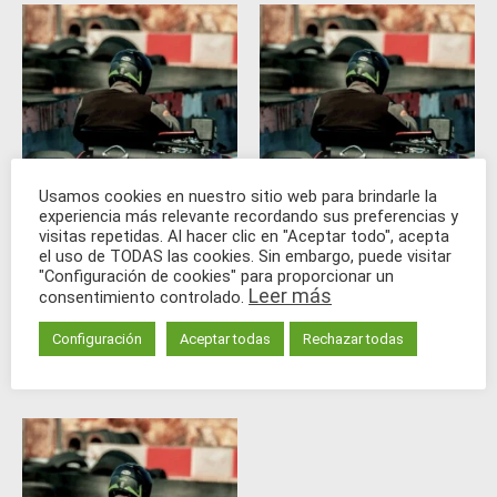
Usamos cookies en nuestro sitio web para brindarle la
experiencia más relevante recordando sus preferencias y
visitas repetidas. Al hacer clic en "Aceptar todo", acepta
el uso de TODAS las cookies. Sin embargo, puede visitar
Mini GP
Mini GP
"Configuración de cookies" para proporcionar un
30,00
€
30,00
€
Leer más
consentimiento controlado.
Configuración
Aceptar todas
Rechazar todas
Add to cart
Add to cart